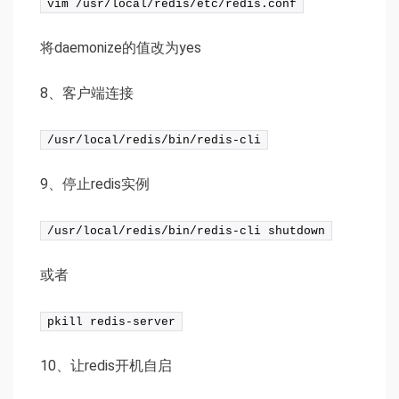
vim /usr/local/redis/etc/redis.conf
将daemonize的值改为yes
8、客户端连接
/usr/local/redis/bin/redis-cli
9、停止redis实例
/usr/local/redis/bin/redis-cli shutdown
或者
pkill redis-server
10、让redis开机自启