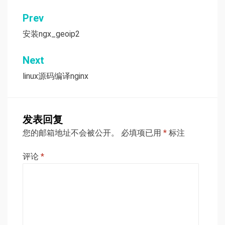
Prev
文
安装ngx_geoip2
章
导
Next
航
linux源码编译nginx
发表回复
您的邮箱地址不会被公开。
必填项已用
*
标注
评论
*