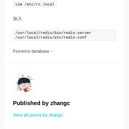
vim /etc/rc.local
加入
/usr/local/redis/bin/redis-server 
/usr/local/redis/etc/redis-conf
Posted in
database
Published by
zhangc
View all posts by zhangc